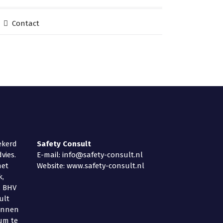
Contact
ekerd
Safety
Consult
vies.
E-mail: info@safety-consult.nl
het
Website: www.safety-consult.nl
k,
, BHV
ult
binnen
um te