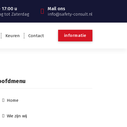
 17:00 u
Mail ons
g tot Zaterdag
info@safety-consult.nl
informatie
Keuren
Contact
oofdmenu
Home
Wie zijn wij