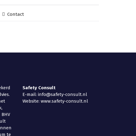
Contact
ekerd
Safety
Consult
vies.
E-mail: info@safety-consult.nl
het
Website: www.safety-consult.nl
k,
, BHV
ult
binnen
um te