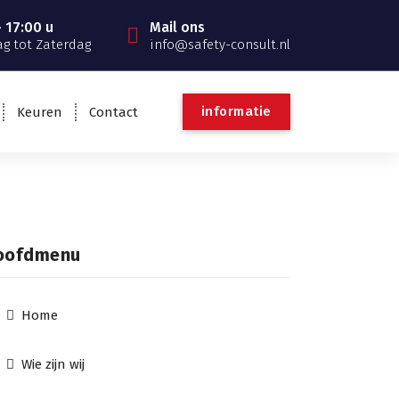
 17:00 u
Mail ons
g tot Zaterdag
info@safety-consult.nl
informatie
Keuren
Contact
oofdmenu
Home
Wie zijn wij